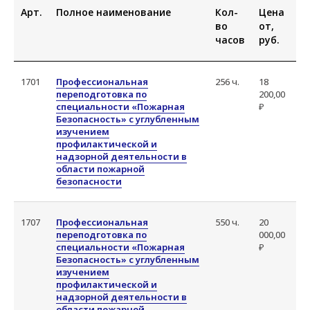
Арт.
Полное наименование
и спасателя — это результат
Кол-
Цена
во
от,
качественной подготовки. Наша
часов
руб.
миссия — дать не просто знания,
а отработанные навыки, которые
помогут действовать четко
1701
Профессиональная
256 ч.
18
и профессионально в любой
переподготовка по
200,00
чрезвычайной ситуации.
специальности «Пожарная
₽
Безопасность» с углубленным
изучением
Наше обучение — это
профилактической и
не формальность, а реальная
надзорной деятельности в
готовность к вызовам, с которыми
области пожарной
сталкиваются пожарные и спасатели
безопасности
каждый день. Мы понимаем, что
от качества подготовки зависят
1707
Профессиональная
550 ч.
20
человеческие жизни, поэтому делаем
переподготовка по
000,00
акцент на:
специальности «Пожарная
₽
Безопасность» с углубленным
Практических навыках —
изучением
профилактической и
отрабатываем действия
надзорной деятельности в
до автоматизма;
области пожарной