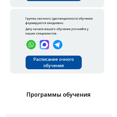
Группы заочного (дистанционного) обучения
формируются ежедневно.
Дату начала вашего обучения уточняйте у
наших специалистов.
Расписание очного
обучения
Профессиональное обучение
пожарных и спасателей:
Программы обучения
подготовка, от которой зависят
жизни
Каждая минута работы пожарного