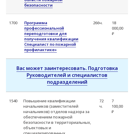
Современных методиках — изучаем
безопасности
актуальные приемы тушения
и спасения;
Реальных кейсах — разбираем
1700
Программа
266ч.
18
профессиональной
000,00
ситуации из практики действующих
переподготовки для
₽
подразделений;
получения квалификации
Безопасности — учим работать
Специалист по пожарной
эффективно, минимизируя риски
профилактике»
для спасателей.
Вас может заинтересовать. Подготовка
Руководителей и специалистов
подразделений
1540
Повышение квалификации
72
7
начальников (заместителей
ч.
100,00
начальников) отделов надзора за
₽
обеспечением пожарной
безопасности в территориальных,
объектовых и
специализированных