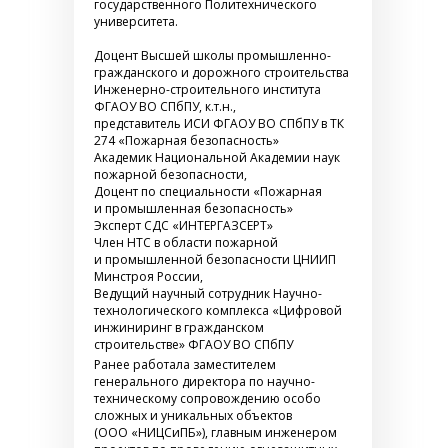
государственного Политехнического
университета.
Доцент Высшей школы промышленно-
гражданского и дорожного строительства
Инженерно-строительного института
ФГАОУ ВО СПбПУ, к.т.н.,
представитель ИСИ ФГАОУ ВО СПбПУ в ТК
274 «Пожарная безопасность»
Академик Национальной Академии наук
пожарной безопасности,
Доцент по специальности «Пожарная
и промышленная безопасность»
Эксперт СДС «ИНТЕРГАЗСЕРТ»
Член НТС в области пожарной
и промышленной безопасности ЦНИИП
Минстроя России,
Ведущий научный сотрудник Научно-
технологического комплекса «Цифровой
инжиниринг в гражданском
строительстве» ФГАОУ ВО СПбПУ
Ранее работала заместителем
генерального директора по научно-
техническому сопровождению особо
сложных и уникальных объектов
(ООО «НИЦСиПБ»), главным инженером