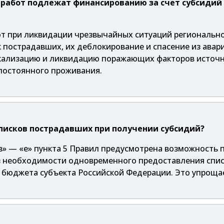
работ подлежат финансированию за счет субсидий
т при ликвидации чрезвычайных ситуаций региональног
иск пострадавших, их деблокирование и спасение из ав
ализацию и ликвидацию поражающих факторов источни
 постоянного проживания.
писков пострадавших при получении субсидий?
 «в» — «е» пункта 5 Правил предусмотрена возможность 
з необходимости одновременного предоставления спис
в бюджета субъекта Российской Федерации. Это упроща