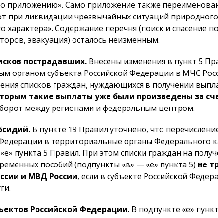
но приложению». Само приложение также переименован
т при ликвидации чрезвычайных ситуаций природного 
 характера». Содержание перечня (поиск и спасение п
оров, эвакуация) осталось неизменным.
исков пострадавших.
Внесены изменения в пункт 5 Пр
 органом субъекта Российской Федерации в МЧС России
ения списков граждан, нуждающихся в получении выпл
оторым такие выплаты уже были произведены за сч
оборот между регионами и федеральным центром.
бсидий.
В пункте 19 Правил уточнено, что перечислени
 Федерации в территориальные органы Федерального к
— «е» пункта 5 Правил. При этом списки граждан на по
еменных пособий (подпункты «в» — «е» пункта 5)
не т
ссии и МВД России
, если в субъекте Российской Феде
ги.
ъектов Российской Федерации.
В подпункте «е» пунк