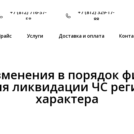
+7 (812) 716-37-
+7 (812) 329-17-
58
88
Прайс
Услуги
Доставка и оплата
Конта
зменения в порядок ф
ия ликвидации ЧС рег
характера