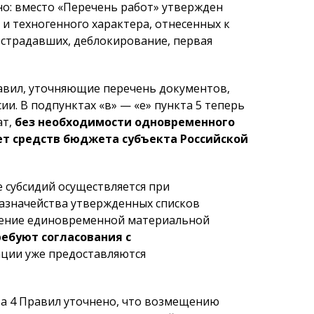
о: вместо «Перечень работ» утвержден
и техногенного характера, отнесенных к
острадавших, деблокирование, первая
авил, уточняющие перечень документов,
. В подпунктах «в» — «е» пункта 5 теперь
ат,
без необходимости одновременного
ет средств бюджета субъекта Российской
е субсидий осуществляется при
азначейства утвержденных списков
лучение единовременной материальной
ребуют согласования с
рации уже предоставляются
та 4 Правил уточнено, что возмещению