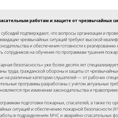
пасательным работам и защите от чрезвычайных с
субсидий подтверждают, что вопросы организации и прове
квидации чрезвычайных ситуаций требуют высокой квалиф
нодательства и обеспечения готовности к реагированию 
ь сотрудников на обучение по программам тушения пожаро
рная безопасность» уже более десяти лет специализирует
аны труда, гражданской обороны и защиты от чрезвычайных
х на различные категории слушателей — от рабочих специ
ательные программы разработаны с учётом актуальных тре
новляются при изменении законодательства и правоприме
ограммам подготовки пожарных, спасателей, а также по ор
айных ситуаций и обеспечению пожарной безопасности (КЧ
работы в подразделениях МЧС и аварийно-спасательных ф