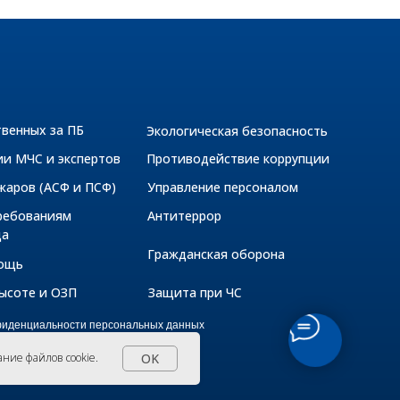
твенных за ПБ
Экологическая безопасность
ии МЧС и экспертов
Противодействие коррупции
жаров (АСФ и ПСФ)
Управление персоналом
ребованиям
Антитеррор
да
Гражданская оборона
мощь
высоте и ОЗП
Защита при ЧС
фиденциальности персональных данных
бработку персональных данных
 использовании файлов Cookie
OK
ание файлов cookie
.