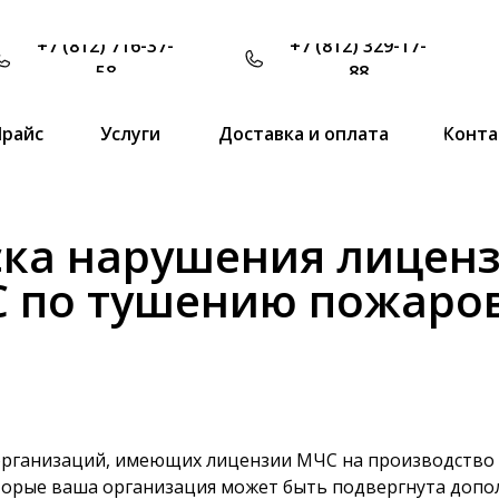
+7 (812) 716-37-
+7 (812) 329-17-
58
88
Прайс
Услуги
Доставка и оплата
Конта
ска нарушения лицен
 по тушению пожаро
организаций, имеющих лицензии МЧС на производство 
торые ваша организация может быть подвергнута доп