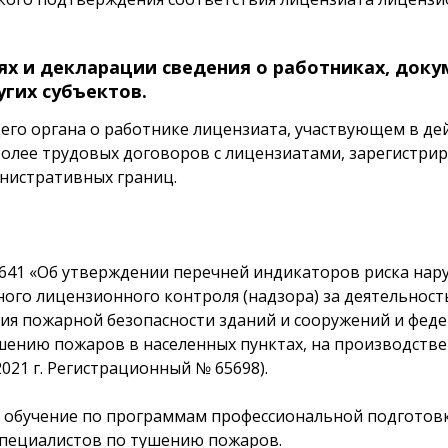
ях и декларации сведения о работниках, док
угих субъектов.
го органа о работнике лицензиата, участвующем в д
 более трудовых договоров с лицензиатами, зарегистри
нистративных границ.
 № 641 «Об утверждении перечней индикаторов риска на
ого лицензионного контроля (надзора) за деятельност
ия пожарной безопасности зданий и сооружений и фед
ушению пожаров в населенных пунктах, на производств
021 г. Регистрационный № 65698).
 обучение по
программам профессиональной подготовк
пециалистов по тушению пожаров.