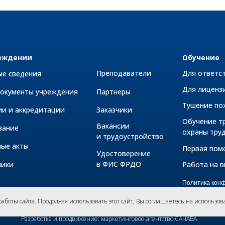
еждении
Обучение
Преподаватели
Для ответс
ые сведения
Для лиценз
документы учреждения
Партнеры
Тушение по
ии и аккредитации
Заказчики
Обучение т
Вакансии
вание
охраны тру
и трудоустройство
ные акты
Первая по
Удостоверение
в ФИС ФРДО
ники
Работа на 
Политика кон
Согласие на о
Положение об
боты сайта. Продолжая использовать этот сайт,
Вы соглашаетесь на использов
Разработка и продвижение: маркетинговое агентство САЧАВА