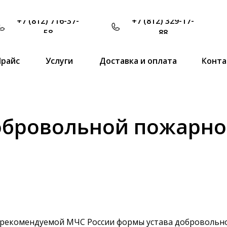
+7 (812) 716-37-
+7 (812) 329-17-
58
88
Прайс
Услуги
Доставка и оплата
Конта
обровольной пожарно
я рекомендуемой МЧС России формы устава доброволь