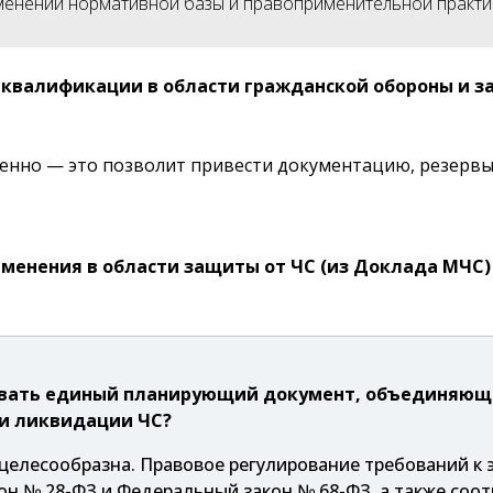
зменений нормативной базы и правоприменительной практи
 квалификации в области гражданской обороны и 
енно — это позволит привести документацию, резервы 
менения в области защиты от ЧС (из Доклада МЧС)
ывать единый планирующий документ, объединяющи
и ликвидации ЧС?
ецелесообразна. Правовое регулирование требований 
он № 28-ФЗ и Федеральный закон № 68-ФЗ, а также со