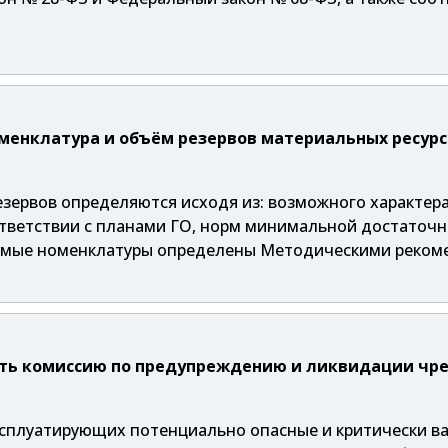
оменклатура и объём резервов материальных ресур
зервов определяются исходя из: возможного характер
ответствии с планами ГО, норм минимальной достаточн
емые номенклатуры определены Методическими рекомен
ть комиссию по предупреждению и ликвидации чр
ксплуатирующих потенциально опасные и критически ва