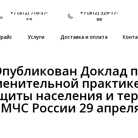
+7 (812) 716-37-
+7 (812) 329-17-
58
88
Прайс
Услуги
Доставка и оплата
Конта
публикован Доклад 
енительной практике
щиты населения и те
 МЧС России 29 апреля